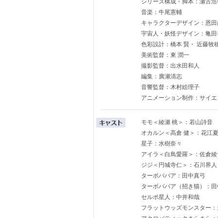
シリーズ構成・脚本：瀬古浩
音楽：牛尾憲輔
キャラクターデザイン：恩田
宇宙人・妖怪デザイン：亀田
色彩設計：橋本 賢・ 近藤牧
美術監督：東 潤一
撮影監督：出水田和人
編集：廣瀬清志
音響監督：木村絵理子
アニメーション制作：サイエン
モモ＜綾瀬 桃＞：若山詩音
オカルン＜高倉 健＞：花江
星子：水樹奈々
アイラ＜白鳥愛羅＞：佐倉綾
ジジ＜円城寺仁＞：石川界人
ターボババア：田中真弓
ターボババア（招き猫）：田
セルポ星人：中井和哉
フラットウッズモンスター：