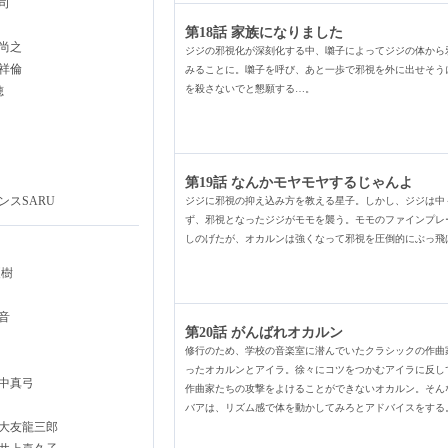
司
第18話 家族になりました
尚之
ジジの邪視化が深刻化する中、囃子によってジジの体から
祥倫
みることに。囃子を呼び、あと一歩で邪視を外に出せそう
を殺さないでと懇願する…。
穂
第19話 なんかモヤモヤするじゃんよ
スSARU
ジジに邪視の抑え込み方を教える星子。しかし、ジジは中
ず、邪視となったジジがモモを襲う。モモのファインプレ
しのげたが、オカルンは強くなって邪視を圧倒的にぶっ飛
夏樹
音
第20話 がんばれオカルン
修行のため、学校の音楽室に潜んでいたクラシックの作曲
ったオカルンとアイラ。徐々にコツをつかむアイラに反し
中真弓
作曲家たちの攻撃をよけることができないオカルン。そん
バアは、リズム感で体を動かしてみろとアドバイスをする
大友龍三郎