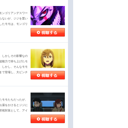
モンゴリアンデスワー
らないが、ジジを置い
したモモは、モンゴリ
。しかしその影響なの
超能力で持ち上げたモ
。しかし、そんなモモ
まで登場し、大ピンチ
たモモたちだったが、
お湯をかけるとジジに
邪視対策として、アイ