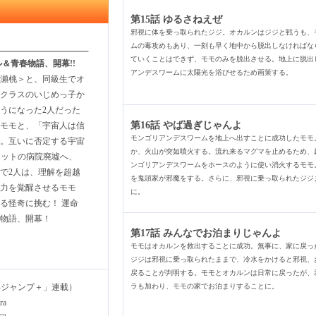
第15話 ゆるさねえぜ
邪視に体を乗っ取られたジジ。オカルンはジジと戦うも、
ムの毒攻めもあり、一刻も早く地中から脱出しなければな
ていくことはできず、モモのみを脱出させる。地上に脱出
＆青春物語、開幕!!
アンデスワームに太陽光を浴びせるため画策する。
瀬桃＞と、同級生でオ
クラスのいじめっ子か
うになった2人だった
第16話 やば過ぎじゃんよ
モモと、「宇宙人は信
モンゴリアンデスワームを地上へ出すことに成功したモモ
。互いに否定する宇宙
か、火山が突如噴火する。流れ来るマグマを止めるため、
ポットの病院廃墟へ、
ンゴリアンデスワームをホースのように使い消火するモモ
で2人は、理解を超越
を鬼頭家が邪魔をする。さらに、邪視に乗っ取られたジジ
力を覚醒させるモモ
に。
る怪奇に挑む！ 運命
春物語、開幕！
第17話 みんなでお泊まりじゃんよ
モモはオカルンを救出することに成功。無事に、家に戻っ
ジジは邪視に乗っ取られたままで、冷水をかけると邪視、
戻ることが判明する。モモとオカルンは日常に戻ったが、
年ジャンプ＋」連載）
ラも加わり、モモの家でお泊まりすることに。
ra