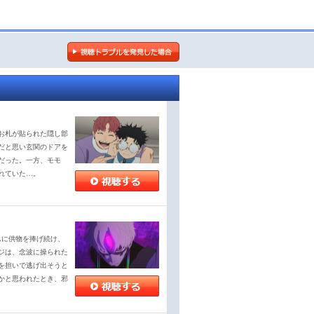
お札が貼られた隠し部
だと思い玄関のドアを
だった。一方、モモ
れていた…。
ムに供物を捧げ続け、
ジは、念波に操られた
を担いで逃げ出そうと
かと思われたとき、邪