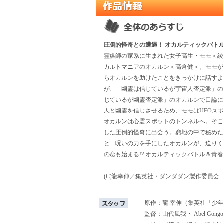
圧倒的怪奇との遭遇！ オカルティックバトル
霊媒師の家系に生まれた女子高生・モモ＜綾
カルトマニアのオカルン＜高倉健＞。モモが
らオカルンを助けたことをきっかけに話すよ
が、「幽霊は信じているが宇宙人否定派」の
じているが幽霊否定派」のオカルンで口論に
人と幽霊を信じさせるため、モモはUFOス
オカルンは心霊スポットのトンネルへ。そこ
した圧倒的怪奇に出会う。窮地の中で秘めた
と、呪いの力を手にしたオカルンが、迫りく
の恋も始まる!? オカルティックバトル＆青
(C)龍幸伸／集英社・ダンダダン製作委員会
原作：龍 幸伸（集英社「少
監督：山代風我・ Abel Gongo