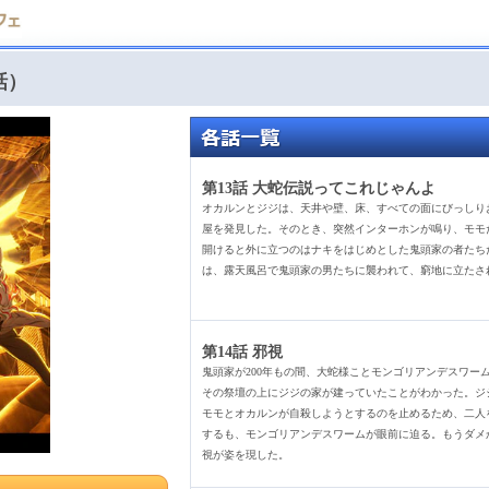
話）
第13話 大蛇伝説ってこれじゃんよ
オカルンとジジは、天井や壁、床、すべての面にびっしり
屋を発見した。そのとき、突然インターホンが鳴り、モモ
開けると外に立つのはナキをはじめとした鬼頭家の者たち
は、露天風呂で鬼頭家の男たちに襲われて、窮地に立たさ
第14話 邪視
鬼頭家が200年もの間、大蛇様ことモンゴリアンデスワー
その祭壇の上にジジの家が建っていたことがわかった。ジ
モモとオカルンが自殺しようとするのを止めるため、二人
するも、モンゴリアンデスワームが眼前に迫る。もうダメ
視が姿を現した。