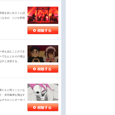
邪視を外に出そうと試
になるが、ジジが邪視
々抑え込むことができ
ーでなんとかその場は
ばすと決意する。
家たちと戦うことにな
て、音符爆弾を飛ばす
なオカルンにターボバ
。