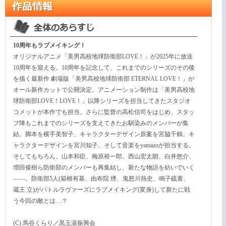
10周年もラブメイキング！
オリジナルアニメ「美男高校地球防衛部LOVE！」が2025年に放送
10周年を迎える。10周年を記念して、これまでのシリーズのその後
を描く最新作 劇場版「美男高校地球防衛部 ETERNAL LOVE！」が
オール新作カットで公開決定。アニメーション制作は「美男高校地
球防衛部LOVE！LOVE！」以降シリーズを担当してきたスタジオ
コメットが本作でも担当。さらに監督の高松信司をはじめ、スタッ
フ陣もこれまでのシリーズを支えてきたお馴染みのメンバーが集
結。脚本を横手美智子、キャラクターデザイン原案を宮脇千鶴、キ
ャラクターデザインを宮川知子、そして音楽をyamazoが担当する。
そしてもちろん、山本和臣、梅原裕一郎、西山宏太朗、白井悠介、
増田俊樹ら防衛部のメンバーも再集結し、新たな物語を紡いでいく
――。防衛部5人(箱根有基、由布院 煙、鬼怒川熱史、鳴子硫黄、
蔵王 立)がバトルラヴァーズにラブメイキング(変身)して新たに戦
う今回の敵とは…？
(C) 馬谷くらり／黒玉湯振興会