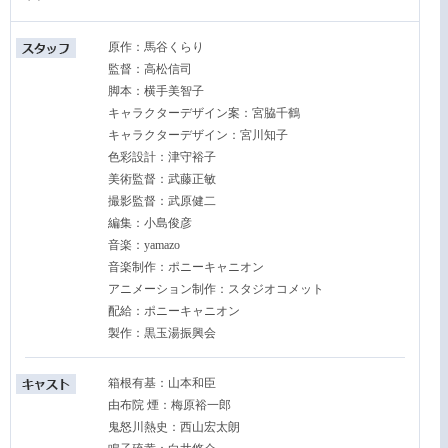
原作：馬谷くらり
監督：高松信司
脚本：横手美智子
キャラクターデザイン案：宮脇千鶴
キャラクターデザイン：宮川知子
色彩設計：津守裕子
美術監督：武藤正敏
撮影監督：武原健二
編集：小島俊彦
音楽：yamazo
音楽制作：ポニーキャニオン
アニメーション制作：スタジオコメット
配給：ポニーキャニオン
製作：黒玉湯振興会
箱根有基：山本和臣
由布院 煙：梅原裕一郎
鬼怒川熱史：西山宏太朗