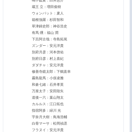
鳴子硫黄：白井悠介
蔵王 立：増田俊樹
ウォンバット：麦人
箱根強羅：杉田智和
草津錦史郎：神谷浩史
有馬 燻：福山 潤
下呂阿古哉：寺島拓篤
ズンダー：安元洋貴
別府月彦：河本啓佑
別府日彦：村上喜紀
ダダチャ：安元洋貴
修善寺鏡太郎：下鶴直幸
霧島龍馬：小俣凌雅
和倉七緒：石井孝英
万座太子：安田陸矢
道後一六：葉山翔太
カルルス：江口拓也
指宿阿多：緑川 光
宇奈月大樹：鳥海浩輔
白骨マーサ：松岡禎丞
フラヌイ：安元洋貴