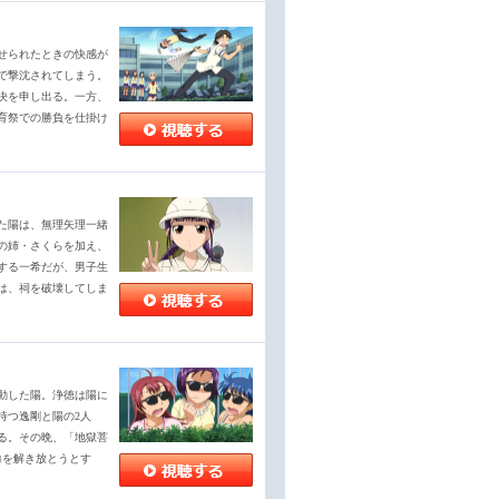
せられたときの快感が
で撃沈されてしまう。
決を申し出る。一方、
育祭での勝負を仕掛け
た陽は、無理矢理一緒
の姉・さくらを加え、
する一希だが、男子生
は、祠を破壊してしま
動した陽。浄徳は陽に
持つ逸剛と陽の2人
る。その晩、「地獄菩
力を解き放とうとす