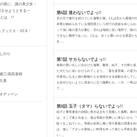
の前に、謎の美少女・
醒させようとする一
第6話 迷わないでよっ!!
は…!?
京の元で修行を続けていた逸剛と陽。2人は京から最後の
本尊が納められている壇陀窟という祠での読経を命じられ
って強い陰の霊力が澱む、言わば地獄に近い場所で、陰の
ニブックス・AT-X・
できない難所であった。2人は、次々と襲いかかる悪霊た
き…。
としのり
第7話 サカらないでよっ!!
食材の買い出しに出かけた逸剛、雛美、結子。その帰り道
た犬たちに追いかけられてしまう。「畜生道菩薩」の霊力
元歳三/高田直樹
年春先になると雄の動物たちを発情させる波動を出してし
久美
を近付けないように見張りに立つ逸剛たち。一方、一希は
て…。
オディーン
第8話 玉子（タマ）らないでよっ!!
結子と番長連合の決闘に巻き込まれて負傷した逸剛。彼の
は、そこで進と出会う。進は母親が見舞いに来ないから「
駄々をこねていた。母親が必死に働く母子家庭の境遇を自
は、進に「アタシが美味しい料理を作って来たら手術を受
い…。