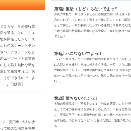
第3話 復活（もど）らないでよっ!!
深夜の学校で一希に成仏させられる幽霊の柳。彼は成仏さ
忘れられず、プレゼントを携えて一希に告白するも、瞬殺
そこで柳は、一希が夢中になっている逸剛に体育祭での対
ところが、その修行先
一希も逸剛の悪覚醒の邪魔になる千歳に、逸剛を賭けた体
活を送ることに。ちょ
てきた！
地を開拓したシリーズ
なお色気シーンとテン
やパンチラシーンなど
第4話 ハニワないでよっ!!
のエピソードも爆笑必
「ハニワ研究部」という廃部寸前の文科系クラブに入部し
にして強力無比な新キ
に入部させた逸剛、それに付き合う千歳、一希、さらに陽
古墳発掘に出かける。古墳発掘に乗じて逸剛に色仕掛けを
通して鑑賞すれば、お
徒たちに邪魔され上手く行かない。怒りに我を忘れた一希
ことができるので、よ
い…。
ー 川田鉄男】
第5話 堕ちないでよっ!!
古墳の発掘現場で、不安定なまま「地獄道菩薩」の力を発
正しく六道の受明灌頂を修めさせるために、不安定な力を
を、賽洞宗門下である賽澄寺の住職・京の元へと向かわせ
薩本願経」の行を行なうと2人に告げた京は、逸剛の陰の
ーズ。賽円寺で6人の少
る。
って絶大な法力を覚醒