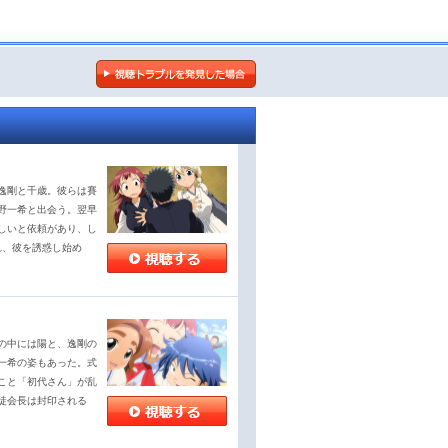
逸剛と千歳。彼らは賽
野一希と出会う。翌早
しいと依頼があり、し
れ、彼を誘惑し始め
の中には陽と、逸剛の
一希の姿もあった。式
こと「初代さん」が乱
徒会長は封印される