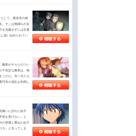
行として、賽澄寺の御
る。そこは無縁仏があ
力を克服せずには生還
ちに追い詰められてい
、雛美がサカりのつい
が不安定な雛美は、毎
まうのだ。寺へ犬たち
賽円寺の混乱を利用し
見舞いに訪れた結子
手術を受けない」と
分の境遇と重ねた結子
けろ」と言ってしま