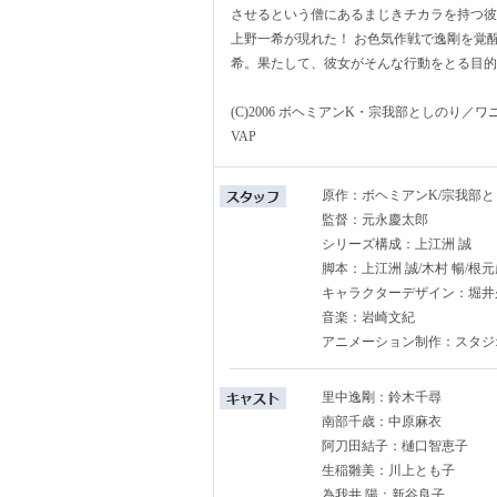
させるという僧にあるまじきチカラを持つ彼
上野一希が現れた！ お色気作戦で逸剛を覚
希。果たして、彼女がそんな行動をとる目的と
(C)2006 ボヘミアンK・宗我部としのり／ワ
VAP
原作：ボヘミアンK/宗我部
監督：元永慶太郎
シリーズ構成：上江洲 誠
脚本：上江洲 誠/木村 暢/根
キャラクターデザイン：堀井
音楽：岩崎文紀
アニメーション制作：スタジ
里中逸剛：鈴木千尋
南部千歳：中原麻衣
阿刀田結子：樋口智恵子
生稲雛美：川上とも子
為我井 陽：新谷良子