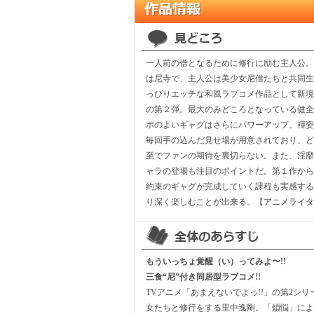
一人前の僧となるために修行に励む主人公。
は尼寺で、主人公は美少女尼僧たちと共同生
っぴりエッチな和風ラブコメ作品として新境
の第２弾。最大のみどころとなっている健全
ポのよいギャグはさらにパワーアップ。褌姿
毎回手の込んだ見せ場が用意されており、ど
至でファンの期待を裏切らない。また、淫靡
ャラの登場も注目のポイントだ。第１作から
約束のギャグが完成していく課程も実感する
り深く楽しむことが出来る。【アニメライタ
もういっちょ覚醒（い）ってみよ〜!!
三食“尼”付き同居型ラブコメ!!
TVアニメ「あまえないでよっ!!」の第2シリ
女たちと修行をする里中逸剛。「煩悩」によ