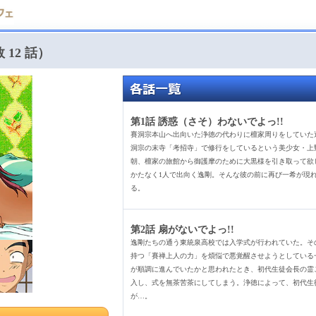
 12 話）
第1話 誘惑（さそ）わないでよっ!!
賽洞宗本山へ出向いた浄徳の代わりに檀家周りをしていた
洞宗の末寺「考招寺」で修行をしているという美少女・上
朝、檀家の旅館から御護摩のために大黒様を引き取って欲
かたなく1人で出向く逸剛。そんな彼の前に再び一希が現
る。
第2話 扇がないでよっ!!
逸剛たちの通う東統泉高校では入学式が行われていた。そ
持つ「賽禅上人の力」を煩悩で悪覚醒させようとしている
が順調に進んでいたかと思われたとき、初代生徒会長の霊
入し、式を無茶苦茶にしてしまう。浄徳によって、初代生
が…。