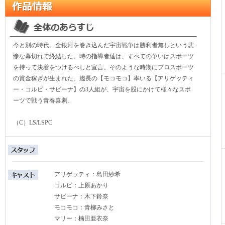
今と別の時代。全銀河を巻き込んだ宇宙戦争は勝利者無しという悲
惨な幕切れで終結した。時の指導者達は、すべての争いはスポーツ
を持って決着をつけるべしと宣言。そのような時期にプロスポーツ
の賞金稼ぎが生まれた。艦長の【モコモコ】率いる【アリゲッティ
ー・コルピ・サビーナ】の3人組が、宇宙を股にかけて様々なスポ
ーツで戦う青春喜劇。
（C）LS/LSPC
アリゲッティ：島田紗希
コルピ：上原あかり
サビーナ：木下鈴奈
モコモコ：青柳みさと
マリー：楠田亜衣奈