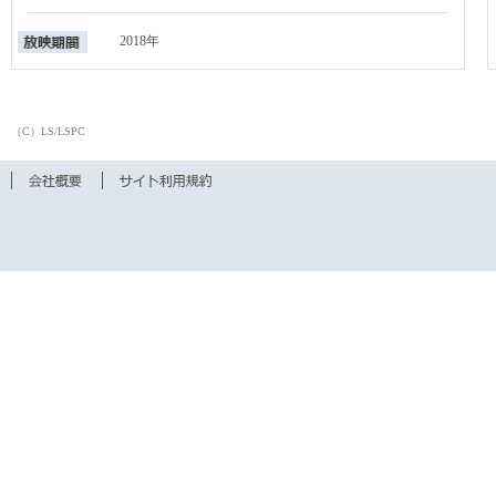
2018年
（C）LS/LSPC