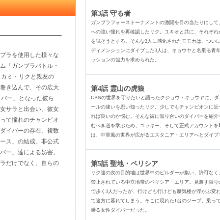
第3話 守る者
ガンプラフォーストーナメントの激闘を目の当たりにして
への強い憧れを再確認したリク。ユキオと共に、それぞれ
を試そうとする。そんな2人に感化されたモモカは、ついに
ディメンションにダイブした3人は、キョウヤと名乗る青
プラを使用した様々な
ッションの協力を求められた。
ム「ガンプラバトル・
ミカミ・リクと親友の
巻き込んで、その広大
第4話 霊山の虎狼
イバー」となった彼ら
GBNの世界を守りたいと語ったクジョウ・キョウヤに、
ールの違いを思い知ったリク。少しでもチャンピオンに近
女サラと出会い、彼女
れば良いのか悩む。そんな彼に知り合いのダイバーを紹介
って憧れのチャンピオ
むべき道を学ぶため、ユッキー、そして正式アカウントを
ダイバーの存在。複数
は、中華風の世界が広がるエスタニア・エリアへとダイブ
ース」の結成。非公式
バー」達による妨害。
ラだけでなく、自らの
第5話 聖地・ペリシア
リク達の次の目的地は世界中のビルダーが集い、許可なく
禁止されている中立地帯のペリシア・エリア。見渡す限り
で歩く3人だったが、行けども行けども蜃気楼が浮かぶ変
て途方に暮れてしまう。そこに現れた1台のジープ。乗っ
乗る女性ダイバーだった。