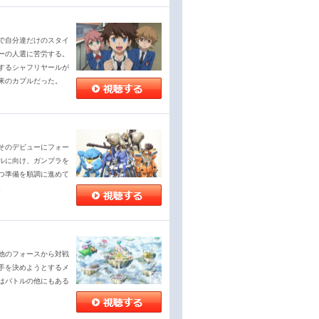
で自分達だけのスタイ
ーの人選に苦労する。
するシャフリヤールが
来のカプルだった。
そのデビューにフォー
ルに向け、ガンプラを
つ準備を順調に進めて
。
他のフォースから対戦
手を決めようとするメ
はバトルの他にもある