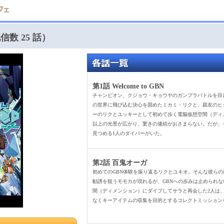
数 25 話）
第1話 Welcome to GBN
チャンピオン、クジョウ・キョウヤのガンプラバトルを目
の世界に飛び込む決心を固めたミカミ・リクと、親友のヒ
ーのリクとユッキーとして初めて歩く電脳仮想空間（ディ
以上の光景が広がり、驚きの連続がおさまらない。だが、
見つめる1人のダイバーがいた。
第2話 百鬼オーガ
初めてのGBN体験を振り返るリクとユキオ。そんな彼ら
勧誘を狙うモモカが現れるが、GBNへの歩みは止められ
間（ディメンション）にダイブしてサラと再会した2人は
なくキーアイテムの収集を目的とするコレクトミッション