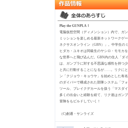
Play the GUNPLA！
電脳仮想空間（ディメンション）内で、ガン
ミッションを楽しめる最新ネットワークゲー
ネクサスオンライン（GBN）」。中学生の
ヒダカ・ユキオは同級生のヤシロ・モモカを
な世界へと飛び込んだ。GBN内の住人「ダ
は、ガンプラに対する不思議な感性を持つ少
と共に行動することになるが……。リクにと
ン「クジョウ・キョウヤ」を始めとした有名
のダイバーで構成された部隊システム「フォ
ツール、ブレイクデカールを扱う「マスダイ
多くの出会いと経験を経て、リク達はガンプ
冒険をもビルドしていく！
（C)創通・サンライズ