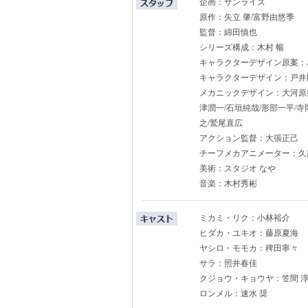
企画：サンライズ
原作：矢立 肇/富野由悠季
監督：綿田慎也
シリーズ構成：木村 暢
キャラクターデザイン原案：
キャラクターデザイン：戸井
メカニックデザイン：大河原邦
津潤一/石垣純哉/形部一平/寺
之/鷲尾直広
アクション監督：大張正己
チーフメカアニメーター：久
美術：スタジオ なや
音楽：木村秀彬
ミカミ・リク：小林裕介
ヒダカ・ユキオ：藤原夏海
ヤシロ・モモカ：稗田寧々
サラ：照井春佳
クジョウ・キョウヤ：笠間 
ロンメル：速水 奨