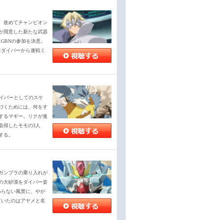
、改めてチャンピオン
が用意した新たな武器
GBNの参加を決意。
年ダイバーから連戦ミ
ダイバーとしてのスケ
づくためには、何をす
するマギー。リクが進
取得したモモの3人
する。
ガンプラの乗り入れが
の大砂漠をダイバー姿
わらない風景に、やが
ていたのはアヤメと名