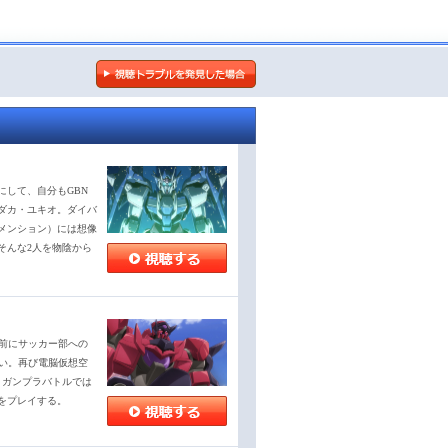
にして、自分もGBN
ダカ・ユキオ。ダイバ
メンション）には想像
そんな2人を物陰から
の前にサッカー部への
ない。再び電脳仮想空
、ガンプラバトルでは
をプレイする。