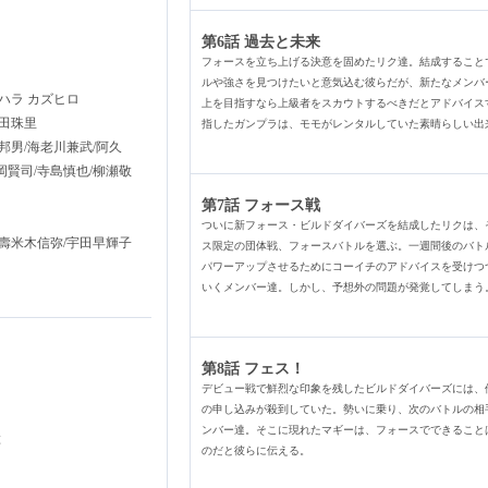
第6話 過去と未来
フォースを立ち上げる決意を固めたリク達。結成すること
ルや強さを見つけたいと意気込む彼らだが、新たなメンバ
ハラ カズヒロ
上を目指すなら上級者をスカウトするべきだとアドバイス
田珠里
指したガンプラは、モモがレンタルしていた素晴らしい出
男/海老川兼武/阿久
岡賢司/寺島慎也/柳瀬敬
第7話 フォース戦
ついに新フォース・ビルドダイバーズを結成したリクは、
壽米木信弥/宇田早輝子
ス限定の団体戦、フォースバトルを選ぶ。一週間後のバト
パワーアップさせるためにコーイチのアドバイスを受けつ
いくメンバー達。しかし、予想外の問題が発覚してしまう
第8話 フェス！
デビュー戦で鮮烈な印象を残したビルドダイバーズには、
の申し込みが殺到していた。勢いに乗り、次のバトルの相
ンバー達。そこに現れたマギーは、フォースでできること
淳
のだと彼らに伝える。