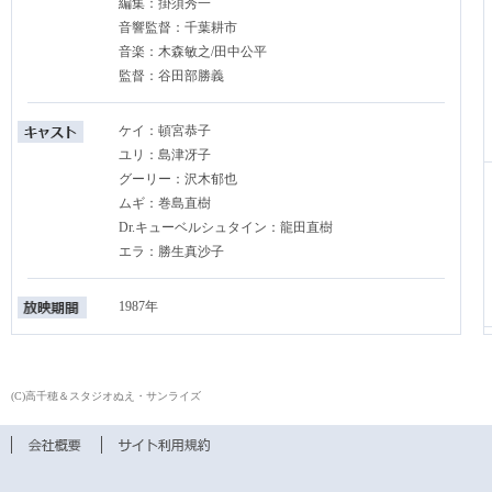
編集：掛須秀一
音響監督：千葉耕市
音楽：木森敏之/田中公平
監督：谷田部勝義
ケイ：頓宮恭子
ユリ：島津冴子
グーリー：沢木郁也
ムギ：巻島直樹
Dr.キューベルシュタイン：龍田直樹
エラ：勝生真沙子
1987年
(C)高千穂＆スタジオぬえ・サンライズ