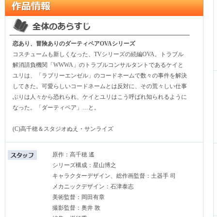
恋あり、冒険ありのダーティペアOVAシリーズ
コスチュームも新しくなった、TVシリーズの続編OVA。トラブル
解消請負機関「WWWA」のトラブルコンサルタントであるケイと
ユリは、「ラブリーエンゼル」のコードネームで数々の事件を解決
してきた。可愛らしいコードネームとは反対に、その荒々しい仕事
ぶりは人々から恐れられ、ケイとユリはこう呼ばれ知られるように
なった。「ダーティペア」…と。
(C)高千穂＆スタジオぬえ・サンライズ
原作：高千穂 遙
シリーズ構成：星山博之
キャラクターデザイン、総作画監督：土器手 司
メカニックデザイン：石津泰志
美術監督：岡田有章
撮影監督：奥井 敦