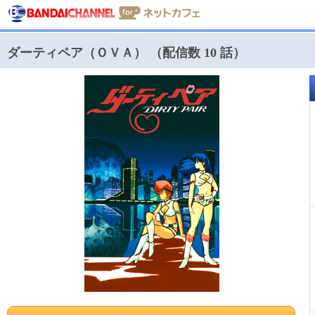
ダーティペア（ＯＶＡ） （配信数 10 話）