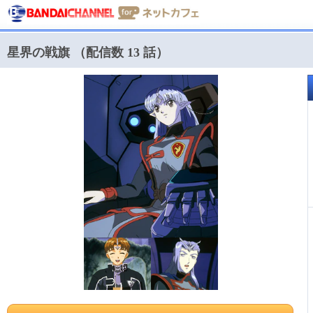
星界の戦旗 （配信数 13 話）