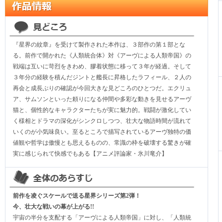
『星界の紋章』を受けて製作された本作は、３部作の第１部とな
る。前作で開かれた《人類統合体》対《アーヴによる人類帝国》の
戦端は互いに苛烈をきわめ、膠着状態に移って３年が経過。そして
３年分の経験を積んだジントと艦長に昇格したラフィール、２人の
再会と成長ぶりの確認が今回大きな見どころのひとつだ。エクリュ
ア、サムソンといった頼りになる仲間や多彩な動きを見せるアーヴ
猫と、個性的なキャラクターたちが実に魅力的。戦闘が激化してい
く様相とドラマの深化がシンクロしつつ、壮大な物語時間が流れて
いくのが小気味良い。至るところで描写されているアーヴ独特の価
値観や哲学は傲慢とも思えるものの、常識の枠を破壊する驚きが確
実に感じられて快感でもある【アニメ評論家・氷川竜介】
前作を凌ぐスケールで送る星界シリーズ第2弾！
今、壮大な戦いの幕が上がる!!
宇宙の半分を支配する「アーヴによる人類帝国」に対し、「人類統