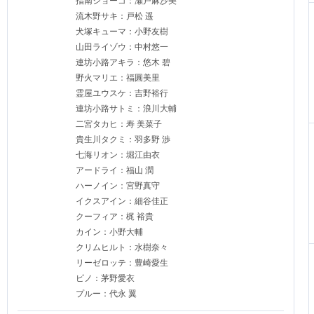
指南ショーコ：瀬戸麻沙美
流木野サキ：戸松 遥
犬塚キューマ：小野友樹
山田ライゾウ：中村悠一
連坊小路アキラ：悠木 碧
野火マリエ：福圓美里
霊屋ユウスケ：吉野裕行
連坊小路サトミ：浪川大輔
二宮タカヒ：寿 美菜子
貴生川タクミ：羽多野 渉
七海リオン：堀江由衣
アードライ：福山 潤
ハーノイン：宮野真守
イクスアイン：細谷佳正
クーフィア：梶 裕貴
カイン：小野大輔
クリムヒルト：水樹奈々
リーゼロッテ：豊崎愛生
ピノ：茅野愛衣
プルー：代永 翼