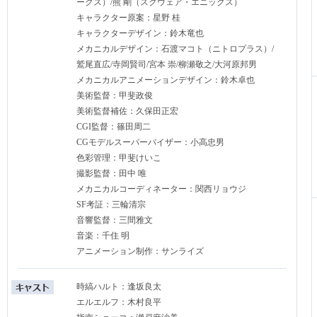
ークス）/熊 剛（スクウェア・エニックス）
キャラクター原案：星野 桂
キャラクターデザイン：鈴木竜也
メカニカルデザイン：石渡マコト（ニトロプラス）/
鷲尾直広/寺岡賢司/宮本 崇/柳瀬敬之/大河原邦男
メカニカルアニメーションデザイン：鈴木卓也
美術監督：甲斐政俊
美術監督補佐：久保田正宏
CGI監督：篠田周二
CGモデルスーパーバイザー：小高忠男
色彩管理：甲斐けいこ
撮影監督：田中 唯
メカニカルコーディネーター：関西リョウジ
SF考証：三輪清宗
音響監督：三間雅文
音楽：千住 明
アニメーション制作：サンライズ
時縞ハルト：逢坂良太
エルエルフ：木村良平