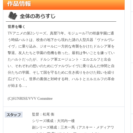
世界を曝く
TVアニメの第2シリーズ。真暦71年。モジュール77の咲森学園に通
う時縞ハルトは、校舎の地下から現れた謎の人型兵器「ヴァルヴレ
イヴ」に乗り込み、ジオールに一方的な奇襲をかけたドルシア軍を
撃退。友人たちと学園の危機を救った。最初は争いごとを嫌ってい
たハルトだったが、ドルシア軍エージェント・エルエルフと出会
い、それぞれの想いのためにヴァルヴレイヴに乗り込んだ仲間と自
分たちの学園、そして国を守るために生き残りをかけた戦いを繰り
広げていく。世界の裏側と対峙する時、ハルトとエルエルフの革命
が始まる…。
(C)SUNRISE/VVV Committee
監督：松尾 衡
シリーズ構成：大河内一楼
副シリーズ構成：三木一馬（アスキー・メディアワ