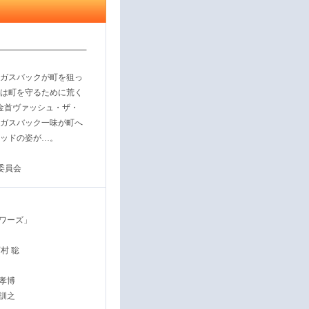
ガスバックが町を狙っ
は町を守るために荒く
賞金首ヴァッシュ・ザ・
ガスバック一味が町へ
ッドの姿が…。
委員会
ワーズ」
村 聡
孝博
訓之