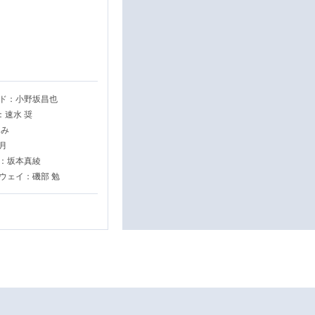
ド：小野坂昌也
：速水 奨
ろみ
月
：坂本真綾
ウェイ：磯部 勉