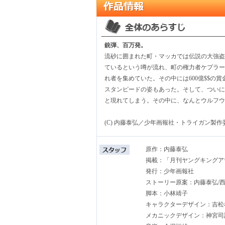
銃弾、百万発。
流砂に囲まれた町・マッカでは伝説の大強盗
ているという噂が流れ、町の権力者ケプラー
れ者を集めていた。その中には600億$$の
スタンピードの姿もあった。そして、ついに
と現れてしまう。その中に、なんとウルフウ
(C) 内藤泰弘／少年画報社・トライガン製作
原作：内藤泰弘
掲載：「月刊ヤングキングア
発行：少年画報社
ストーリー原案：内藤泰弘/西
脚本：小林靖子
キャラクターデザイン：吉松
メカニックデザイン：神宮司