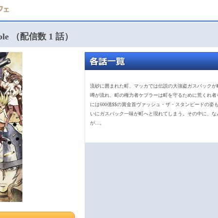
mble （配信数 1 話）
流砂に囲まれた町、マッカでは伝説の大強盗ガスバックが
噂が流れ、町の権力者ケプラーは町を守るために荒くれ者
には600億$$の賞金首ヴァッシュ・ザ・スタンピードの姿
いにガスバック一味が町へと現れてしまう。その中に、な
が…。