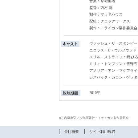
音楽：今堀恒雄
監督：西村 聡
制作：マッドハウス
配給：クロックワークス
製作：トライガン製作委員会
ヴァッシュ・ザ・スタンピー
ニコラス・D・ウルフウッド
メリル・ストライフ：鶴 ひ
ミリィ・トンプソン：雪野五
アメリア・アン・マクフライ
ガスバック・ガロン・ゲッタ
2010年
(C) 内藤泰弘／少年画報社・トライガン製作委員会