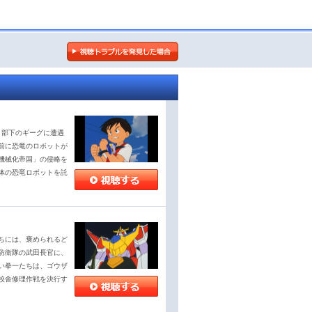
と部下のギーグに遭遇
前に恐竜のロボットが
機械化帝国」の侵略を
体の恐竜ロボットを託
ちには、褒められるど
防衛隊の武田長官に、
い拳一たちは、ゴウザ
校舎修理作戦を決行す