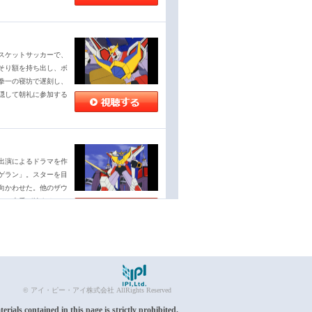
スケットサッカーで、
そり額を持ち出し、ボ
拳一の寝坊で遅刻し、
隠して朝礼に参加する
出演によるドラマを作
ゲラン」。スターを目
向かわせた。他のザウ
して本番が始まる
お昼をご馳走してもら
ることを知ったエリー
© アイ・ピー・アイ株式会社 AllRights Reserved
一目惚れしてしまう。
わりにお昼ご飯を作る
ials contained in this page is strictly prohibited.