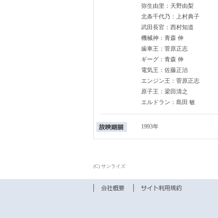
弥生由里：天野由梨
北条千代乃：上村典子
武田長官：西村知道
機械神：青森 伸
歯車王：菅原正志
ギーグ：青森 伸
電気王：佐藤正治
エンジン王：菅原正志
原子王：梁田清之
エルドラン：島田 敏
1993年
(C) サンライズ