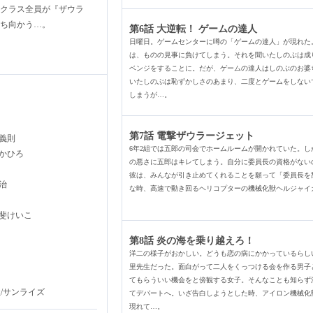
のクラス全員が『ザウラ
ち向かう…。
第6話 大逆転！ ゲームの達人
日曜日。ゲームセンターに噂の「ゲームの達人」が現れた
は、ものの見事に負けてしまう。それを聞いたしのぶは成
ベンジをすることに。だが、ゲームの達人はしのぶのお婆
いたしのぶは恥ずかしさのあまり、二度とゲームをしない
しまうが…。
第7話 電撃ザウラージェット
義則
6年2組では五郎の司会でホームルームが開かれていた。し
かひろ
の悪さに五郎はキレてしまう。自分に委員長の資格がない
彼は、みんなが引き止めてくれることを願って「委員長を
治
な時、高速で動き回るヘリコプターの機械化獣ヘルジャイ
斐けいこ
第8話 炎の海を乗り越えろ！
洋二の様子がおかしい。どうも恋の病にかかっているらし
里先生だった。面白がって二人をくっつける会を作る男子
てもらういい機会をと傍観する女子。そんなことも知らず
/サンライズ
てデパートへ。いざ告白しようとした時、アイロン機械化
現れて…。