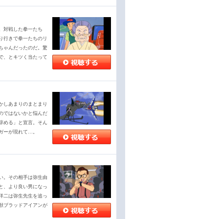
。対戦した拳一たち
り行きで拳一たちのリ
ちゃんだったのだ。驚
で、とキツく当たって
かしあまりのまとまり
のではないかと悩んだ
辞める」と宣言。そん
ガーが現れて…。
い。その相手は弥生由
と、より良い男になっ
洋二は弥生先生を追っ
獣ブラッドアイアンが