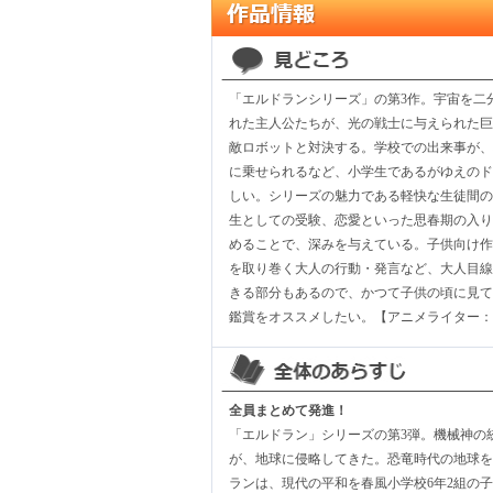
「エルドランシリーズ」の第3作。宇宙を二
れた主人公たちが、光の戦士に与えられた巨
敵ロボットと対決する。学校での出来事が、
に乗せられるなど、小学生であるがゆえのド
しい。シリーズの魅力である軽快な生徒間の
生としての受験、恋愛といった思春期の入り
めることで、深みを与えている。子供向け作
を取り巻く大人の行動・発言など、大人目線
きる部分もあるので、かつて子供の頃に見て
鑑賞をオススメしたい。【アニメライター：
全員まとめて発進！
「エルドラン」シリーズの第3弾。機械神の
が、地球に侵略してきた。恐竜時代の地球を
ランは、現代の平和を春風小学校6年2組の