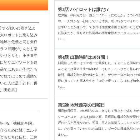
第3話 パイロットは誰だ!?
放課後、6年2組では「誰がパイロットになるか」について
中、一人浮かない顔をしている浩美。成り行きでパイロッ
は争いごとが嫌いで、できれば機械化帝国とも戦いたくな
分する戦いに巻き込ま
た浩美だが、帰り道に洗濯機の機械化獣キラーウォッシャ
大ロボットに乗り込み
い…。
地球の危機と同じ天秤
ラマ展開がなんとも楽
やりとりも、小学６年
第4話 出動時間は10分間！
口的なエピソードを絡
朝寝坊した拳一はスケボーで登校した。チャイムと同時に
品ではあるが子供たち
んとそこは高木先生の6年1組。そして、こっぴどく怒られ
時間。機械化獣出現の報が入った。ザウラーズ出動のその
で観てはじめて感動で
根に持っていた高木先生が「10分で戻ってこなければ給食
いた人は是非とも、再
ち…。
川田鉄男】
第5話 地球最期の日曜日
明日は日曜日。6年2組も休みに何をして遊ぶかで盛り上が
クーコとユカ、はるえは暗い顔。日曜日に機械化獣が現れ
遅れたらと不安なのだ。翌日、三人は気晴らしにショッピ
統べる『機械化帝国』
に。だが乗っていたバスが故障し、ギーグに機械化獣バッ
守るために戦うエルド
まい…。
子どもたちに任せ、三体