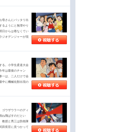
お母さんにバッタリ出
するようにと無理やり
明日からは着なくてい
ラジオデンジャーが現
する。小学生柔道大会
今年は最後のチャン
拳一は、二人だけで会
最中に機械化獣出現の
。ゴウザウラーのディ
跳ね飛ばすのだとい
、教授と秀三は防衛隊
武田長官に見つかって