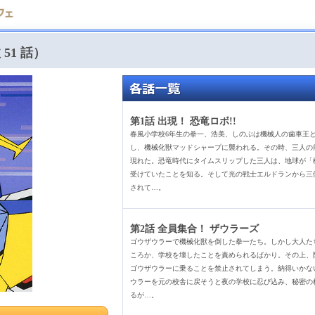
51 話）
第1話 出現！ 恐竜ロボ!!
春風小学校6年生の拳一、浩美、しのぶは機械人の歯車王
し、機械化獣マッドシャープに襲われる。その時、三人の
現れた。恐竜時代にタイムスリップした三人は、地球が「
受けていたことを知る。そして光の戦士エルドランから三
されて…。
第2話 全員集合！ ザウラーズ
ゴウザウラーで機械化獣を倒した拳一たち。しかし大人た
ころか、学校を壊したことを責められるばかり。その上、
ゴウザウラーに乗ることを禁止されてしまう。納得いかな
ウラーを元の校舎に戻そうと夜の学校に忍び込み、秘密の
るが…。