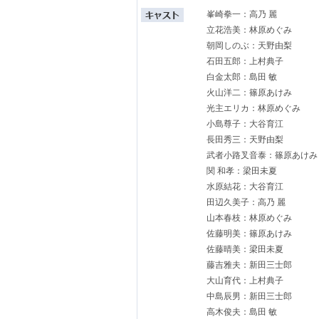
峯崎拳一：高乃 麗
立花浩美：林原めぐみ
朝岡しのぶ：天野由梨
石田五郎：上村典子
白金太郎：島田 敏
火山洋二：篠原あけみ
光主エリカ：林原めぐみ
小島尊子：大谷育江
長田秀三：天野由梨
武者小路叉音泰：篠原あけみ
関 和孝：梁田未夏
水原結花：大谷育江
田辺久美子：高乃 麗
山本春枝：林原めぐみ
佐藤明美：篠原あけみ
佐藤晴美：梁田未夏
藤吉雅夫：新田三士郎
大山育代：上村典子
中島辰男：新田三士郎
高木俊夫：島田 敏