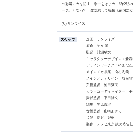
の恐竜メカを託す。拳一をはじめ、6年2組
ーズ』となって一致団結して機械化帝国に立
(C) サンライズ
企画：サンライズ
原作：矢立 肇
監督：川瀬敏文
キャラクターデザイン：兼森
デザインワークス：やまだた
メインメカ原案：松村則義
メインメカデザイン：城前龍
美術監督：池田繁美
カラーコーディネイター：甲
撮影監督：平田隆文
編集：笠原義宏
音響監督：山崎あきら
音楽：長谷川智樹
製作：テレビ東京/読売広告社