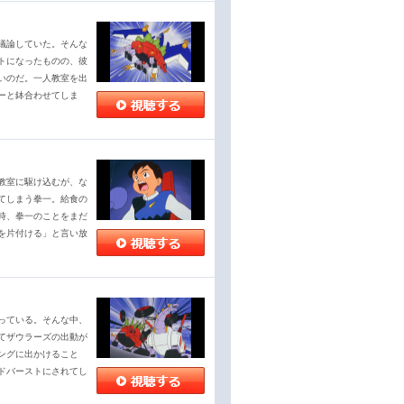
議論していた。そんな
トになったものの、彼
いのだ。一人教室を出
ーと鉢合わせてしま
教室に駆け込むが、な
てしまう拳一。給食の
時、拳一のことをまだ
を片付ける」と言い放
っている。そんな中、
てザウラーズの出動が
ングに出かけること
ドバーストにされてし