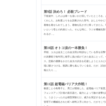
第9話 決めろ！ 必殺ブレード
下校途中、しのぶは拳一を追いかけ回していたところを、
くわした。お転婆ぶりをお説教された挙句、おしとやかに
着物を着せられてしまう。着物を乱さずに帰ってきたら、
いという母との約束だった。そんな時に、ラジオ機械化獣
れるが…。
第10話 オトコ涙の一本勝負！
早朝、ユカは金太こと白金太郎が特訓をしている所を目撃
の決勝戦で毎年同じ相手に負け続けてきた金太にとって、
ス。悲願の優勝をかけた金太の試合を応援しようとユカと
場に駆けつける。順調に勝ち進んでいく金太。だが、試合
報が入り…。
第11話 超電磁バリア大作戦！
教授こと小島尊子と、秀三が開発した、超電磁バリア装置
フェンスアップ計画の新兵器だ。磁力によって敵の攻撃を
う。うまくいったのは模型実験だけ。威力を実証するため
管理下の機械化された町へ材料入手に向かう。だがそこで