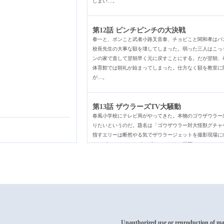
しまい…。
第12話 ピンチピンチの大決戦
拳一と、ボンこと武者小路叉音泰、チョビこと関和孝はバ
校長先生の大事な額を壊してしまった。弱った三人はこっ
ンの家で直して翌朝早く元に戻すことにする。だが翌朝、
体育館では朝礼が始まってしまった。仕方なく額を教室に
が…。
第13話 ザウラーズTV大騒動
春風小学校にテレビ局がやってきた。本物のゴウザウラー
りたいというのだ。題名は「ゴウザウラー対大怪獣グチャ
指すエリーは断然やる気でザウラージェットを撮影現場に
ラーズのメンバーもポーズをとったり、満更ではない。そ
が…。
第14話 緊急事態！ 戦う保健室
拳一、しのぶ、浩美、エリーは浩美の母、小夜子に会い、
うことになった。キャリアウーマン姿の小夜子が医者であ
は、仕事と家事を両立するなんてカッコイイと、たちまち
ところが小夜子は家ではドジばかりで、見かねた浩美がか
Unauthorized use or reproduction of mater