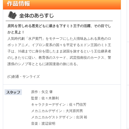
庶民を苦しめる悪党どもに裁きを下すミト王子の活躍、その目でし
かと見よ！
人気時代劇「水戸黄門」をモチーフにした人情味あふれる異色のロ
ボットアニメ。イプロン星系の国々を平定するエドン王国のミト王
子は、16歳までに身分を隠したまま諸国を旅するという王位継承者
のしきたりに従い、教育係のスケード、武芸指南役のカークス、警
護係のシノブ等とともに諸国漫遊の旅に出る。
(C)創通・サンライズ
原作：矢立 肇
監督：佐々木勝利
キャラクターデザイン：佐々門信芳
メカニカルデザイン：大河原邦男
メカニカルゲストデザイン：出渕 裕
音楽：渡辺宙明