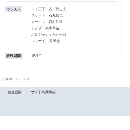
ミト王子：古川登志夫
スケード：石丸博也
カークス：西村知道
シノブ：高木早苗
バルジャン：永井一郎
ジンナイ：滝 雅也
1981年
(C)創通・サンライズ