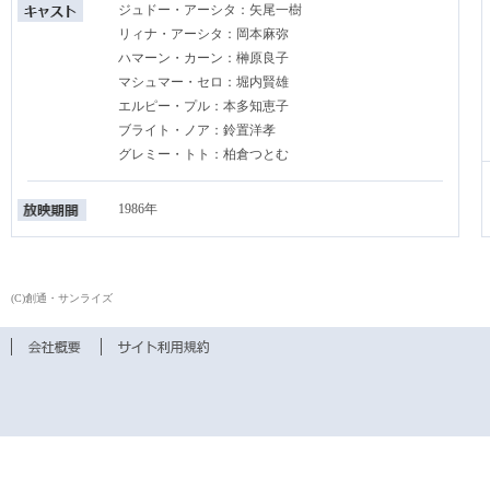
ジュドー・アーシタ：矢尾一樹
リィナ・アーシタ：岡本麻弥
ハマーン・カーン：榊原良子
マシュマー・セロ：堀内賢雄
エルピー・プル：本多知恵子
ブライト・ノア：鈴置洋孝
グレミー・トト：柏倉つとむ
1986年
(C)創通・サンライズ