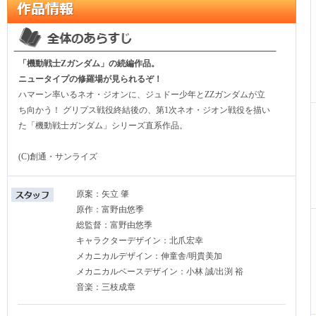
「機動戦士Zガンダム」の続編作品。
ニュータイプの修羅場が見られるぞ！
ハマーン率いるネオ・ジオンに、ジュドー少年とZZガンダムが立
ち向かう！ グリプス戦役終結後の、第1次ネオ・ジオン戦役を描い
た「機動戦士ガンダム」シリーズ直系作品。
(C)創通・サンライズ
原案：矢立 肇
原作：富野由悠季
総監督：富野由悠季
キャラクターデザイン：北爪宏幸
メカニカルデザイン：伸童舎/明貴美加
メカニカルベースデザイン：小林 誠/出渕 裕
音楽：三枝成章